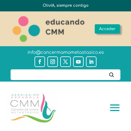
OlivIA, siempre contigo
Acceder
info@cancermamametastasico.es