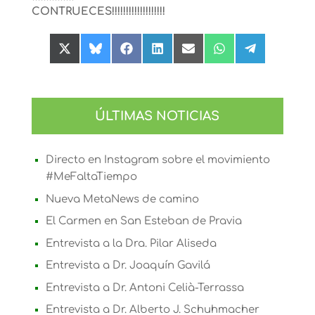
CONTRUECES!!!!!!!!!!!!!!!!!!!
Compartir
Compartir
Compartir
Compartir
Compartir
Compartir
Compartir
en
en
en
en
en
en
en
X
Bluesky
Facebook
LinkedIn
Email
WhatsApp
Telegram
(Twitter)
ÚLTIMAS NOTICIAS
Directo en Instagram sobre el movimiento
#MeFaltaTiempo
Nueva MetaNews de camino
El Carmen en San Esteban de Pravia
Entrevista a la Dra. Pilar Aliseda
Entrevista a Dr. Joaquín Gavilá
Entrevista a Dr. Antoni Celià-Terrassa
Entrevista a Dr. Alberto J. Schuhmacher