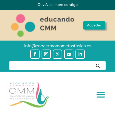
OlivIA, siempre contigo
Acceder
info@cancermamametastasico.es