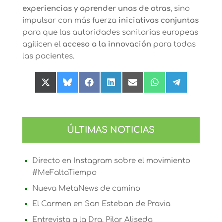
experiencias y aprender unas de otras
, sino
impulsar con más fuerza
iniciativas conjuntas
para que las autoridades sanitarias europeas
agilicen el
acceso a la innovación
para todas
las pacientes.
Compartir
Compartir
Compartir
Compartir
Compartir
Compartir
Compartir
en
en
en
en
en
en
en
X
Bluesky
Facebook
LinkedIn
Email
WhatsApp
Telegram
(Twitter)
ÚLTIMAS NOTICIAS
Directo en Instagram sobre el movimiento
#MeFaltaTiempo
Nueva MetaNews de camino
El Carmen en San Esteban de Pravia
Entrevista a la Dra. Pilar Aliseda