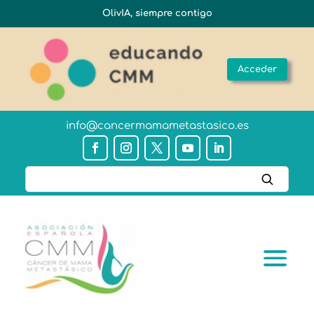
OlivIA, siempre contigo
Acceder
info@cancermamametastasico.es