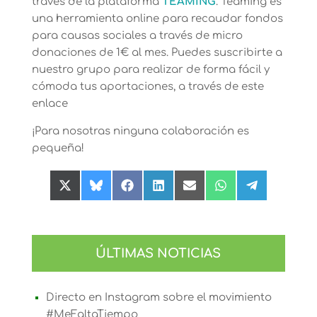
través de la plataforma
TEAMING
. Teaming es
una herramienta online para recaudar fondos
para causas sociales a través de micro
donaciones de 1€ al mes. Puedes suscribirte a
nuestro grupo para realizar de forma fácil y
cómoda tus aportaciones, a través de este
enlace
¡Para nosotras ninguna colaboración es
pequeña!
Compartir
Compartir
Compartir
Compartir
Compartir
Compartir
Compartir
en
en
en
en
en
en
en
X
Bluesky
Facebook
LinkedIn
Email
WhatsApp
Telegram
(Twitter)
ÚLTIMAS NOTICIAS
Directo en Instagram sobre el movimiento
#MeFaltaTiempo