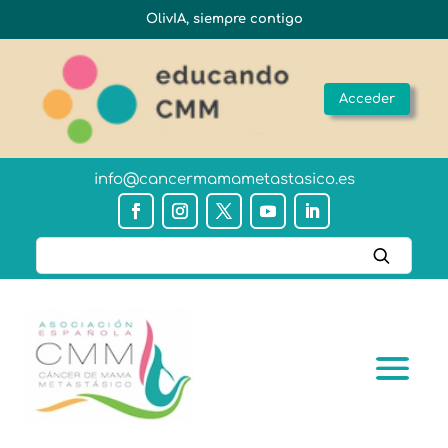
OlivIA, siempre contigo
Acceder
info@cancermamametastasico.es