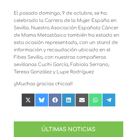
El pasado domingo, 9 de octubre, se ha
celebrado la Carrera de la Mujer España en
Sevilla. Nuestra Asociación Española Cáncer
de Mama Metastásico también ha estado en
esta ocasión representada, con un stand de
información y recaudación ubicado en el
Fibes Sevilla, con nuestras compañeras
sevillanas Cuchi García, Fabiola Serrano,
Teresa González y Lupe Rodríguez
¡¡Muchas gracias chicas!!
Compartir
Compartir
Compartir
Compartir
Compartir
Compartir
Compartir
en
en
en
en
en
en
en
X
Bluesky
Facebook
LinkedIn
Email
WhatsApp
Telegram
(Twitter)
ÚLTIMAS NOTICIAS