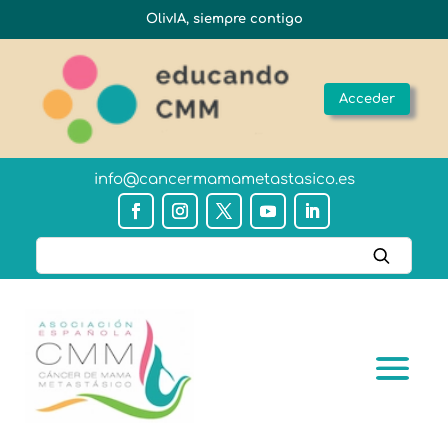
OlivIA, siempre contigo
Acceder
info@cancermamametastasico.es