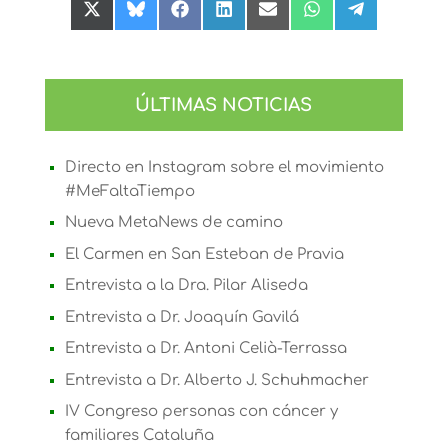
Compartir
Compartir
Compartir
Compartir
Compartir
Compartir
Compartir
en
en
en
en
en
en
en
X
Bluesky
Facebook
LinkedIn
Email
WhatsApp
Telegram
(Twitter)
ÚLTIMAS NOTICIAS
Directo en Instagram sobre el movimiento
#MeFaltaTiempo
Nueva MetaNews de camino
El Carmen en San Esteban de Pravia
Entrevista a la Dra. Pilar Aliseda
Entrevista a Dr. Joaquín Gavilá
Entrevista a Dr. Antoni Celià-Terrassa
Entrevista a Dr. Alberto J. Schuhmacher
IV Congreso personas con cáncer y
familiares Cataluña