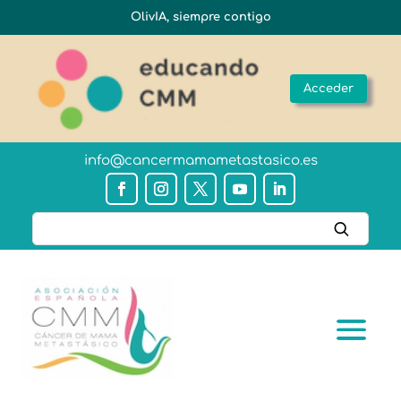
OlivIA, siempre contigo
Acceder
info@cancermamametastasico.es