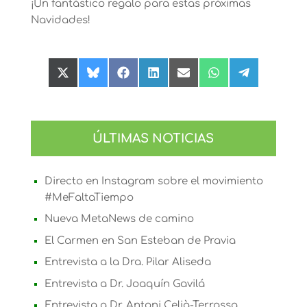
¡Un fantástico regalo para estas próximas
Navidades!
Compartir
Compartir
Compartir
Compartir
Compartir
Compartir
Compartir
en
en
en
en
en
en
en
X
Bluesky
Facebook
LinkedIn
Email
WhatsApp
Telegram
(Twitter)
ÚLTIMAS NOTICIAS
Directo en Instagram sobre el movimiento
#MeFaltaTiempo
Nueva MetaNews de camino
El Carmen en San Esteban de Pravia
Entrevista a la Dra. Pilar Aliseda
Entrevista a Dr. Joaquín Gavilá
Entrevista a Dr. Antoni Celià-Terrassa