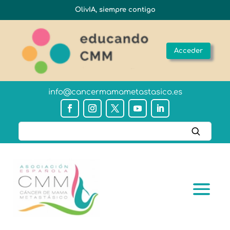
OlivIA, siempre contigo
Acceder
info@cancermamametastasico.es