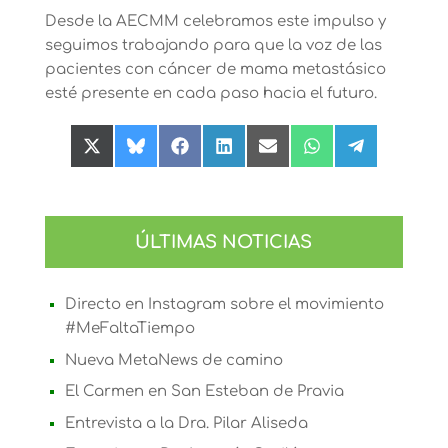
Desde la AECMM celebramos este impulso y
seguimos trabajando para que la voz de las
pacientes con cáncer de mama metastásico
esté presente en cada paso hacia el futuro.
Compartir
Compartir
Compartir
Compartir
Compartir
Compartir
Compartir
en
en
en
en
en
en
en
X
Bluesky
Facebook
LinkedIn
Email
WhatsApp
Telegram
(Twitter)
ÚLTIMAS NOTICIAS
Directo en Instagram sobre el movimiento
#MeFaltaTiempo
Nueva MetaNews de camino
El Carmen en San Esteban de Pravia
Entrevista a la Dra. Pilar Aliseda