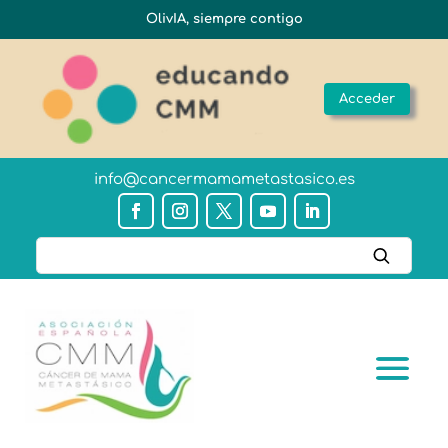
OlivIA, siempre contigo
Acceder
info@cancermamametastasico.es