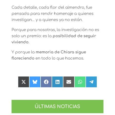
Cada detalle, cada flor del almendro, fue
pensada para rendir homenaje a quienes
investigan… y a quienes ya no están.
Porque para nosotras, la investigación no es
solo un premio: es la
posibilidad de seguir
viviendo
.
Y porque la
memoria de Chiara sigue
floreciendo
en todo lo que hacemos.
Compartir
Compartir
Compartir
Compartir
Compartir
Compartir
Compartir
en
en
en
en
en
en
en
X
Bluesky
Facebook
LinkedIn
Email
WhatsApp
Telegram
(Twitter)
ÚLTIMAS NOTICIAS