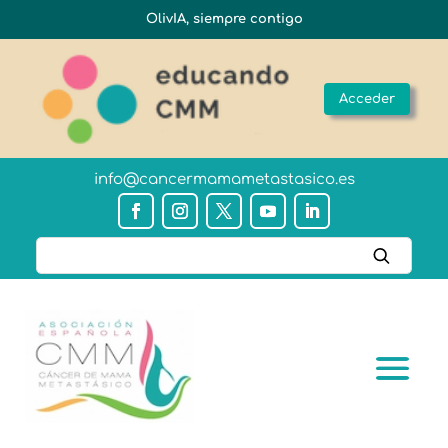
OlivIA, siempre contigo
Acceder
info@cancermamametastasico.es