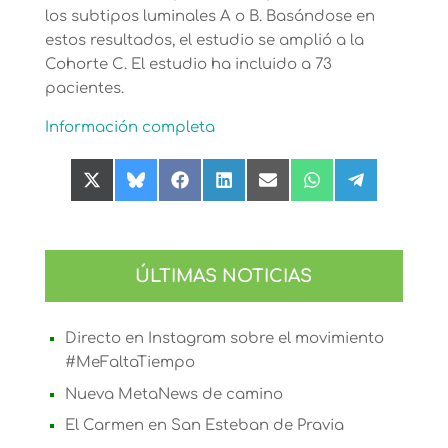
los subtipos luminales A o B. Basándose en
estos resultados, el estudio se amplió a la
Cohorte C. El estudio ha incluido a 73
pacientes.
Información completa
Compartir
Compartir
Compartir
Compartir
Compartir
Compartir
Compartir
en
en
en
en
en
en
en
X
Bluesky
Facebook
LinkedIn
Email
WhatsApp
Telegram
(Twitter)
ÚLTIMAS NOTICIAS
Directo en Instagram sobre el movimiento
#MeFaltaTiempo
Nueva MetaNews de camino
El Carmen en San Esteban de Pravia