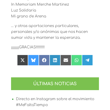
In Memoriam Merche Martinez
Luz Solidaria
Mi grano de Arena
… y otras aportaciones particulares,
personales y/o anónimas que nos hacen
sumar vida y mantener la esperanza.
¡¡¡¡¡¡¡¡GRACIAS!!!!!!!!!
Compartir
Compartir
Compartir
Compartir
Compartir
Compartir
Compartir
en
en
en
en
en
en
en
X
Bluesky
Facebook
LinkedIn
Email
WhatsApp
Telegram
(Twitter)
ÚLTIMAS NOTICIAS
Directo en Instagram sobre el movimiento
#MeFaltaTiempo