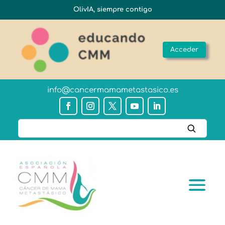
OlivIA, siempre contigo
Acceder
info@cancermamametastasico.es