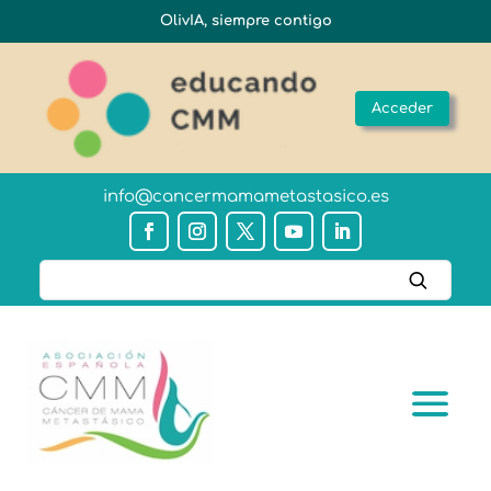
OlivIA, siempre contigo
Acceder
info@cancermamametastasico.es