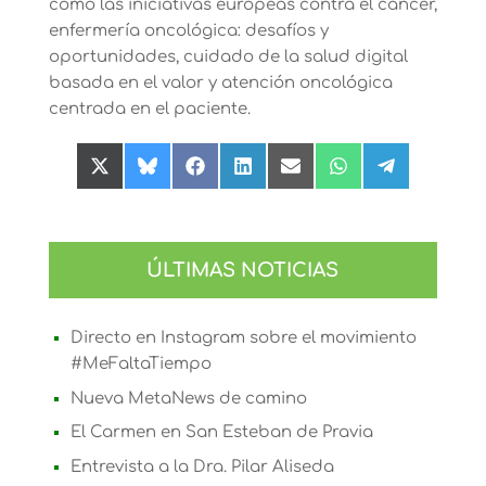
como las iniciativas europeas contra el cáncer,
enfermería oncológica: desafíos y
oportunidades, cuidado de la salud digital
basada en el valor y atención oncológica
centrada en el paciente.
Compartir
Compartir
Compartir
Compartir
Compartir
Compartir
Compartir
en
en
en
en
en
en
en
X
Bluesky
Facebook
LinkedIn
Email
WhatsApp
Telegram
(Twitter)
ÚLTIMAS NOTICIAS
Directo en Instagram sobre el movimiento
#MeFaltaTiempo
Nueva MetaNews de camino
El Carmen en San Esteban de Pravia
Entrevista a la Dra. Pilar Aliseda