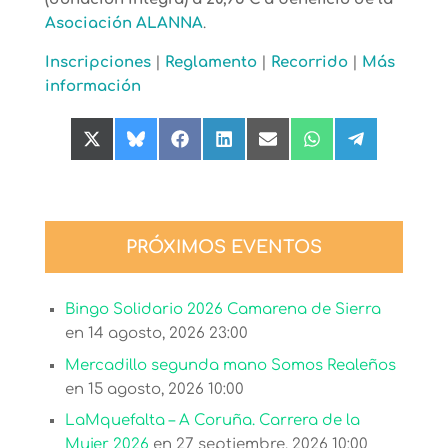
Asociación ALANNA
.
Inscripciones
|
Reglamento
|
Recorrido
|
Más
información
Compartir
Compartir
Compartir
Compartir
Compartir
Compartir
Compartir
en
en
en
en
en
en
en
X
Bluesky
Facebook
LinkedIn
Email
WhatsApp
Telegram
(Twitter)
PRÓXIMOS EVENTOS
Bingo Solidario 2026 Camarena de Sierra
en 14 agosto, 2026 23:00
Mercadillo segunda mano Somos Realeños
en 15 agosto, 2026 10:00
LaMquefalta – A Coruña. Carrera de la
Mujer 2026
en 27 septiembre, 2026 10:00