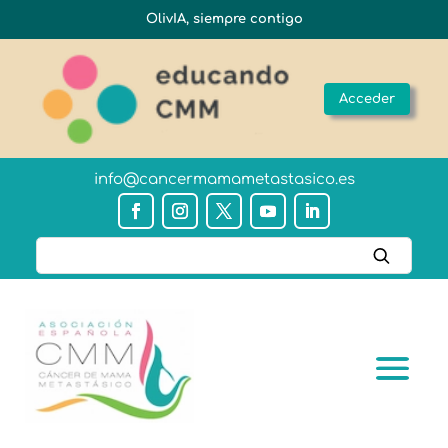
OlivIA, siempre contigo
Acceder
info@cancermamametastasico.es