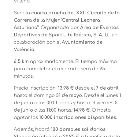
Villena.
Será la
cuarta prueba del XXII Circuito de la
Carrera de la Mujer “Central Lechera
Asturiana”
. Organizado por
Área de Eventos
Deportivos de Sport Life Ibérica, S. A. U.
, en
colaboración con el
Ayuntamiento de
València
.
6,5 km
aproximadamente. El tiempo máximo
para completar el recorrido será de 95
minutos.
Precio inscripción:
13,95 €
desde el
7 de abril
hasta el domingo
31 de mayo
. Desde el lunes
1
de junio
a las 00:01 horas y hasta el viernes
5
de junio
a las 11:00 horas,
14,95 €
. O hasta
agotar las
10.000 inscripciones disponibles
.
Además, habrá
100 dorsales solidarios
(donación íntegra) a 20,95 € a beneficio de la