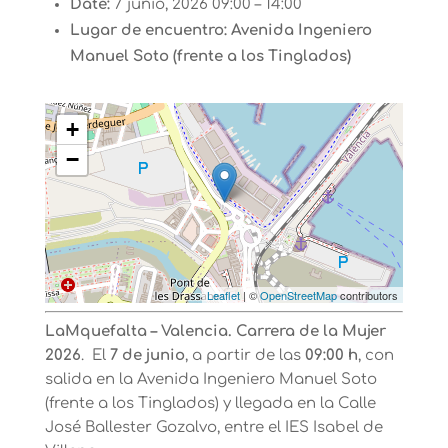
Date:
7 junio, 2026 09:00
–
14:00
Lugar de encuentro:
Avenida Ingeniero
Manuel Soto (frente a los Tinglados)
+
−
Leaflet
| ©
OpenStreetMap
contributors
LaMquefalta – Valencia. Carrera de la Mujer
2026
. El
7 de junio
, a partir de las
09:00 h
, con
salida en la Avenida Ingeniero Manuel Soto
(frente a los Tinglados) y llegada en la Calle
José Ballester Gozalvo, entre el IES Isabel de